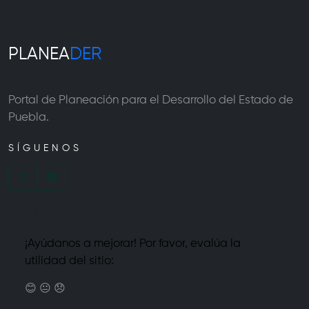
PLANEA
DER
Portal de Planeación para el Desarrollo del Estado de
Puebla.
SÍGUENOS
EVALUACIÓN DEL SITIO
¡Ayúdanos a mejorar! Por favor, evalúa la
utilidad del sitio:
😊
😐
😞