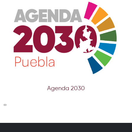
CEIGEP
‹
›